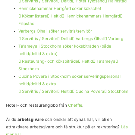
Servitris / Servitör
Deltid
Hotel Tylösand
Halmstad
Hennickehammar Herrgård söker kökschef
Köksmästare
Heltid
Hennickehammars Herrgård
Filipstad
Varbergs Ölhall söker servitris/servitör
Servitris / Servitör
Deltid
Varbergs Ölhall
Varberg
Ta'ameya i Stockholm söker köksbiträden (både
heltid/deltid & extra)
Restaurang- och köksbiträde
Heltid
Ta'ameya
Stockholm
Cucina Povera i Stockholm söker serveringspersonal
heltid/deltid & extra
Servitris / Servitör
Heltid
Cucina Povera
Stockholm
Hotell- och restaurangjobb från
Cheffle
.
Är du
arbetsgivare
och önskar att synas här, vill bli en
attraktivare arbetsgivare och få struktur på er rekrytering?
Läs
mer här.